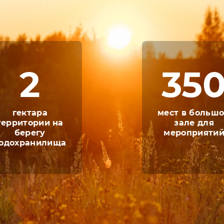
ацию корпоративных мероприятий различной т
ый зал, а также банкетный зал, кафе, ресто
раются взять их с собой на отдых, чтобы у ни
2
35
обы ребятам было интересно.
я комната, оборудованная игровыми модулям
 придумывать различные мероприятия, чтобы 
гектара
мест в больш
ый берег» подарит взрослым и детям много н
территории на
зале для
берегу
мероприяти
одохранилища