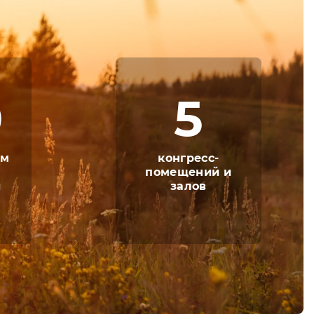
ематики и масштаба. Для этого есть
ран и открытые площадки.
х тоже были новые впечатления. Поэтому для
0
5
и, игрушками и прочими элементами для
никому не было скучно.
ом
конгресс-
овых и ярких впечатлений.
помещений и
й
залов