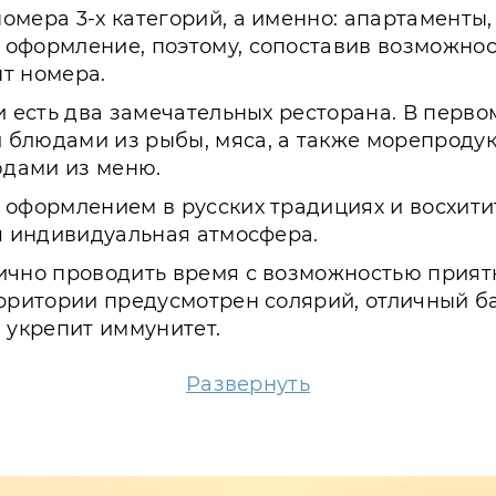
мера 3-х категорий, а именно: апартаменты,
оформление, поэтому, сопоставив возможности
т номера.
ии есть два замечательных ресторана. В перв
 блюдами из рыбы, мяса, а также морепроду
юдами из меню.
м оформлением в русских традициях и восхит
оя индивидуальная атмосфера.
ично проводить время с возможностью приятн
ерритории предусмотрен солярий, отличный ба
 укрепит иммунитет.
теля предусмотрено множество отличных вари
Развернуть
различную технику, играть в боулинг, катать
интереснейшие анимационные программы, бла