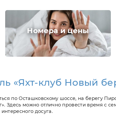
Номера и цены
ль «Яхт-клуб Новый бе
аться по Осташковскому шоссе, на берегу Пи
г». Здесь можно отлично провести время с се
интересного досуга.