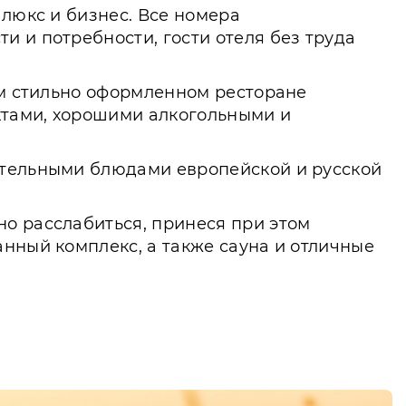
 люкс и бизнес. Все номера
 и потребности, гости отеля без труда
ом стильно оформленном ресторане
ктами, хорошими алкогольными и
ительными блюдами европейской и русской
о расслабиться, принеся при этом
нный комплекс, а также сауна и отличные
антов. Гости смогут заниматься спортом и
ся на комфортабельных и оборудованных
годаря которым настроение всегда будет