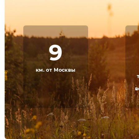
Территория отеля предусматривает реализ
конференц-залы,
переговорные комнаты и многофункциональн
Гости отеля, у которых есть дети, часто ста
9
них продумали специальную программу, чт
Для детей предусмотрена отличная детска
детского досуга, а аниматоры всегда будут
км. от Москвы
Одним словом, отдых в отеле Яхт-клуб «Нов
в