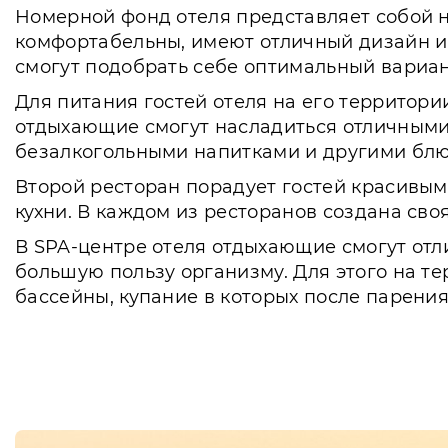
Номерной фонд отеля представляет собой но
комфортабельны, имеют отличный дизайн и 
смогут подобрать себе оптимальный вариан
Для питания гостей отеля на его территор
отдыхающие смогут насладиться отличными
безалкогольными напитками и другими бл
Второй ресторан порадует гостей красивы
кухни. В каждом из ресторанов создана св
В SPA-центре отеля отдыхающие смогут отл
большую пользу организму. Для этого на т
бассейны, купание в которых после парения
Для продуктивного отдыха на территории о
играть в подвижные игры, брать в прокате 
яхтах и многое другое.
Также, на территории отеля реализуются 
на высоком уровне.