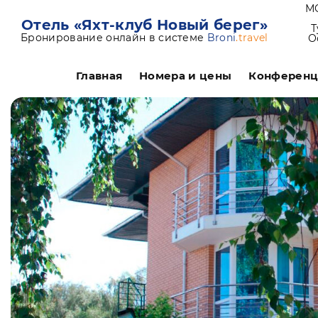
МО
Отель «Яхт-клуб Новый берег»
Т
Бронирование онлайн в системе
Broni
.travel
О
Главная
Номера и цены
Конферен