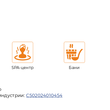
SPA-центр
Бани
ю
индустрии:
С502024010454